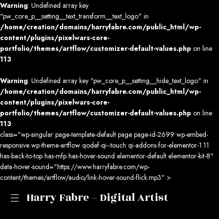
Warning
: Undefined array key
"pw_core_p__setting__text_transform__text_logo" in
/home/creation/domains/harryfabre.com/public_html/wp-
content/plugins/pixelwars-core-
portfolio/themes/artflow/customizer-default-values.php
on line
113
Warning
: Undefined array key "pw_core_p__setting__hide_text_logo" in
/home/creation/domains/harryfabre.com/public_html/wp-
content/plugins/pixelwars-core-
portfolio/themes/artflow/customizer-default-values.php
on line
113
class="wp-singular page-template-default page page-id-2699 wp-embed-
responsive wp-theme-artflow qodef-qi--touch qi-addons-for-elementor-1.11
has-back-to-top has-mfp has-hover-sound elementor-default elementor-kit-8"
data-hover-sound="https://www.harryfabre.com/wp-
content/themes/artflow/audio/link-hover-sound-flick.mp3" >
Harry Fabre – Digital Artist